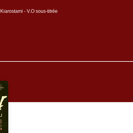
rostami - V.O sous-titrée
Aguirre, la colè